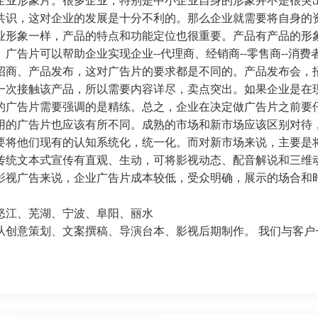
企业形象片。很多企业，特别是中小企业自身的形象并不是很突
共识，这对企业的发展是十分不利的。那么企业就需要将自身的
业形象一样，产品的特点和功能定位也很重要。产品有产品的形
广告片可以帮助企业实现企业--代理商、经销商--零售商--消
招商、产品发布，这对广告片的要求都是不同的。产品发布会，
一次接触该产品，所以需要内容详尽，卖点突出。如果企业是在
的广告片需要强调的是精练。总之，企业在决定做广告片之前要
用的广告片也应该有所不同。成熟的市场和新市场应该区别对待
要将他们现有的认知系统化，统一化。而对新市场来说，主要是
传统文本式宣传有直观、生动，可将影视动态、配音解说和三维
影视广告来说，企业广告片成本较低，受众明确，展示的场合和
怒江、
芜湖
、宁波、
阜阳
、丽水
从创意策划、文案撰稿、导演台本、影视后期制作。 我们与客户